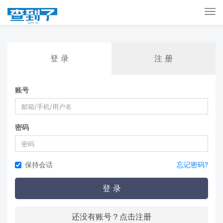
Tog
nav
登 录
注 册
账号
密码
保持会话
忘记密码?
登 录
还没有账号？点击注册