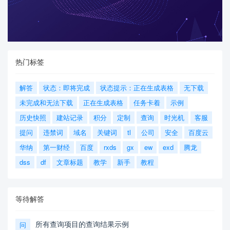
热门标签
解答
状态：即将完成
状态提示：正在生成表格
无下载
未完成和无法下载
正在生成表格
任务卡着
示例
历史快照
建站记录
积分
定制
查询
时光机
客服
提问
违禁词
域名
关键词
tl
公司
安全
百度云
华纳
第一财经
百度
rxds
gx
ew
exd
腾龙
dss
df
文章标题
教学
新手
教程
等待解答
所有查询项目的查询结果示例
问