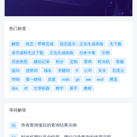
热门标签
解答
状态：即将完成
状态提示：正在生成表格
无下载
未完成和无法下载
正在生成表格
任务卡着
示例
历史快照
建站记录
积分
定制
查询
时光机
客服
提问
违禁词
域名
关键词
tl
公司
安全
百度云
华纳
第一财经
百度
rxds
gx
ew
exd
腾龙
dss
df
文章标题
教学
新手
教程
等待解答
所有查询项目的查询结果示例
问
时光机网站历史快照，建站记录查询的使用说明