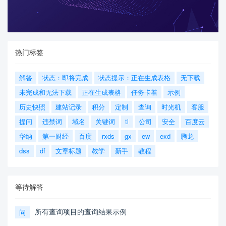
热门标签
解答
状态：即将完成
状态提示：正在生成表格
无下载
未完成和无法下载
正在生成表格
任务卡着
示例
历史快照
建站记录
积分
定制
查询
时光机
客服
提问
违禁词
域名
关键词
tl
公司
安全
百度云
华纳
第一财经
百度
rxds
gx
ew
exd
腾龙
dss
df
文章标题
教学
新手
教程
等待解答
所有查询项目的查询结果示例
问