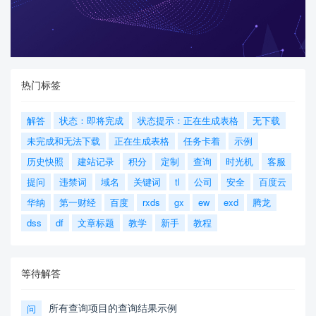
热门标签
解答
状态：即将完成
状态提示：正在生成表格
无下载
未完成和无法下载
正在生成表格
任务卡着
示例
历史快照
建站记录
积分
定制
查询
时光机
客服
提问
违禁词
域名
关键词
tl
公司
安全
百度云
华纳
第一财经
百度
rxds
gx
ew
exd
腾龙
dss
df
文章标题
教学
新手
教程
等待解答
所有查询项目的查询结果示例
问