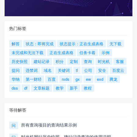
热门标签
解答
状态：即将完成
状态提示：正在生成表格
无下载
未完成和无法下载
正在生成表格
任务卡着
示例
历史快照
建站记录
积分
定制
查询
时光机
客服
提问
违禁词
域名
关键词
tl
公司
安全
百度云
华纳
第一财经
百度
rxds
gx
ew
exd
腾龙
dss
df
文章标题
教学
新手
教程
等待解答
所有查询项目的查询结果示例
问
时光机网站历史快照，建站记录查询的使用说明