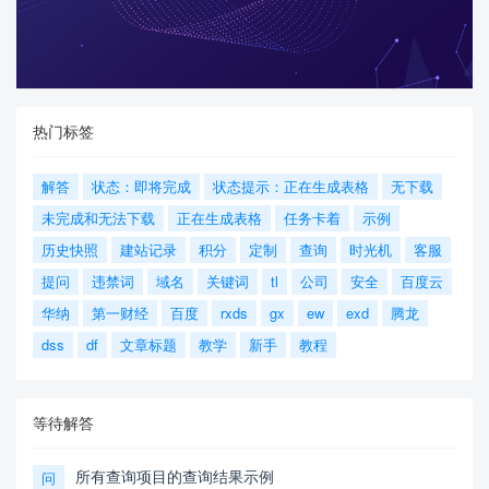
热门标签
解答
状态：即将完成
状态提示：正在生成表格
无下载
未完成和无法下载
正在生成表格
任务卡着
示例
历史快照
建站记录
积分
定制
查询
时光机
客服
提问
违禁词
域名
关键词
tl
公司
安全
百度云
华纳
第一财经
百度
rxds
gx
ew
exd
腾龙
dss
df
文章标题
教学
新手
教程
等待解答
所有查询项目的查询结果示例
问