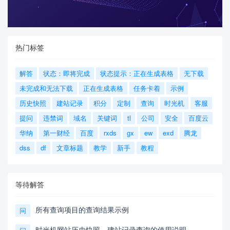
热门标签
解答
状态：即将完成
状态提示：正在生成表格
无下载
未完成和无法下载
正在生成表格
任务卡着
示例
历史快照
建站记录
积分
定制
查询
时光机
客服
提问
违禁词
域名
关键词
tl
公司
安全
百度云
华纳
第一财经
百度
rxds
gx
ew
exd
腾龙
dss
df
文章标题
教学
新手
教程
等待解答
所有查询项目的查询结果示例
问
时光机网站历史快照，建站记录查询的使用说明